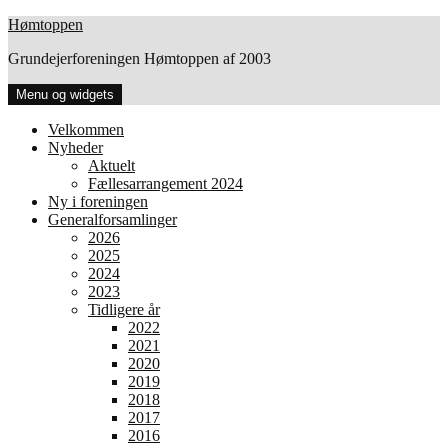
Hop
Hømtoppen
til
Grundejerforeningen Hømtoppen af 2003
indhold
Menu og widgets
Velkommen
Nyheder
Aktuelt
Fællesarrangement 2024
Ny i foreningen
Generalforsamlinger
2026
2025
2024
2023
Tidligere år
2022
2021
2020
2019
2018
2017
2016