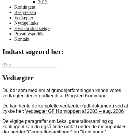
2015
Kontingent
Bestyrelsen
Vedtægter
Nyttige links
Hvis du skal sælge
Privatlivspolitik
Kontakt
Indtast søgeord her:
Søg
efter:
Vedtægter
Du bør som medlem af grundejerforeningen kende vores
vedtægter, der er godkendt af Ringsted Kommune.
Du kan hente de komplette vedtægter (pdf-dokument) ved at
trykke her:
Vedtægter GF Hømtoppen af 2003 – aug. 2006
De vigtige paragraffer om f.eks. generalforsamling og
kontingent kan du også finde omtalt under de menupunkter,
der hedder ”Generalforsamlinger” og ”Kontingent”.