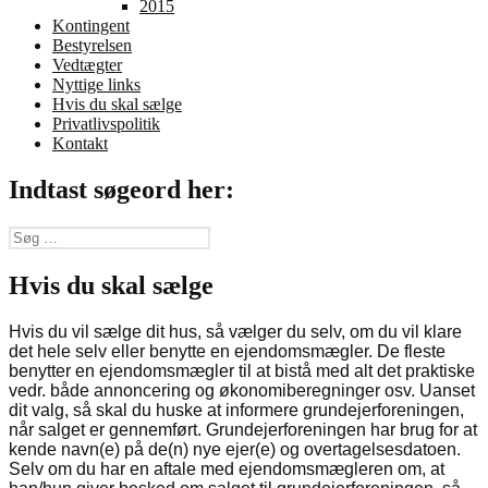
2015
Kontingent
Bestyrelsen
Vedtægter
Nyttige links
Hvis du skal sælge
Privatlivspolitik
Kontakt
Indtast søgeord her:
Søg
efter:
Hvis du skal sælge
Hvis du vil sælge dit hus, så vælger du selv, om du vil klare
det hele selv eller benytte en ejendomsmægler. De fleste
benytter en ejendomsmægler til at bistå med alt det praktiske
vedr. både annoncering og økonomi­beregninger osv. Uanset
dit valg, så skal du huske at informere grundejerforeningen,
når salget er gennemført. Grundejerforeningen har brug for at
kende navn(e) på de(n) nye ejer(e) og overtagelsesdato­en.
Selv om du har en aftale med ejendomsmægleren om, at