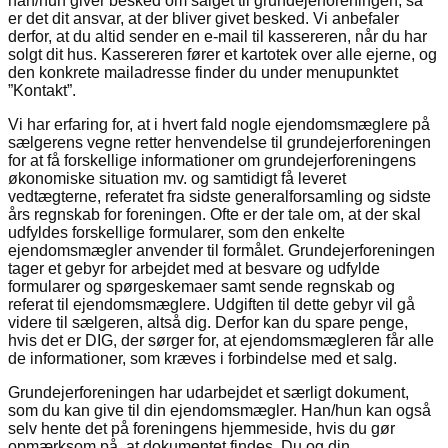
han/hun giver besked om salget til grundejerforeningen, så
er det dit ansvar, at der bliver givet besked. Vi anbefaler
derfor, at du altid sender en e-mail til kassereren, når du har
solgt dit hus. Kassereren fører et kartotek over alle ejerne, og
den konkrete mailadresse finder du under menupunktet
”Kontakt”.
Vi har erfaring for, at i hvert fald nogle ejendomsmæglere på
sælgerens vegne retter henvendelse til grundejerforeningen
for at få forskellige informationer om grundejerforeningens
økonomiske situation mv. og samti­digt få leveret
vedtægterne, referatet fra sidste generalforsamling og sidste
års regnskab for foreningen. Ofte er der tale om, at der skal
udfyldes forskellige formularer, som den enkelte
ejendomsmægler anvender til formålet. Grundejerforeningen
tager et gebyr for arbejdet med at besvare og udfylde
formularer og spørgeskemaer samt sende regnskab og
referat til ejendomsmæglere. Udgiften til dette gebyr vil gå
videre til sælgeren, altså dig. Derfor kan du spare penge,
hvis det er DIG, der sørger for, at ejendomsmægleren får alle
de informationer, som kræves i forbindelse med et salg.
Grundejerforeningen har udarbejdet et særligt dokument,
som du kan give til din ejendomsmægler. Han/hun kan også
selv hente det på foreningens hjemmeside, hvis du gør
opmærksom på, at dokumentet findes. Du og din