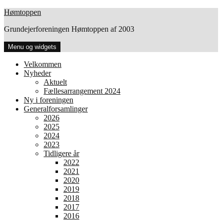
Hop
Hømtoppen
til
Grundejerforeningen Hømtoppen af 2003
indhold
Menu og widgets
Velkommen
Nyheder
Aktuelt
Fællesarrangement 2024
Ny i foreningen
Generalforsamlinger
2026
2025
2024
2023
Tidligere år
2022
2021
2020
2019
2018
2017
2016